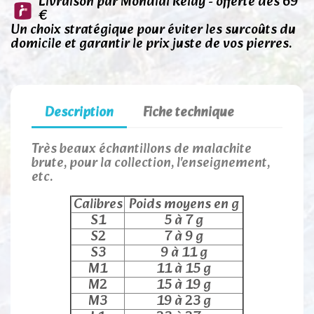
Livraison par Mondial Relay - offerte dès 69
€
Un choix stratégique pour éviter les surcoûts du
domicile et garantir le prix juste de vos pierres.
Description
Fiche technique
Très beaux échantillons de malachite
brute, pour la collection, l'enseignement,
etc.
Calibres
Poids moyens en g
S1
5 à 7 g
S2
7 à 9 g
S3
9 à 11 g
M1
11 à 15 g
M2
15 à 19 g
M3
19 à 23 g