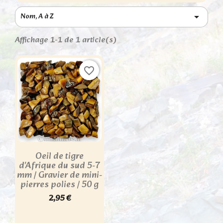
Nom, A à Z

Affichage 1-1 de 1 article(s)
favorite_border
Oeil de tigre
d'Afrique du sud 5-7
mm / Gravier de mini-
pierres polies / 50 g
2,95 €