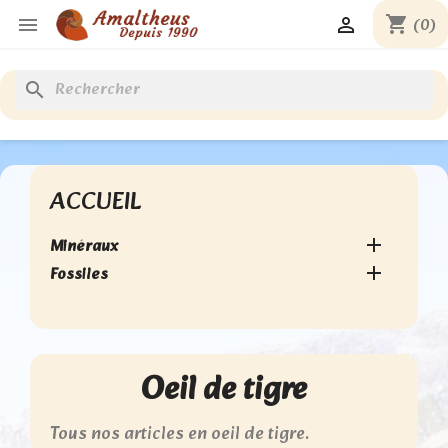
(0)
shopping_cart


search
ACCUEIL
Minéraux

Fossiles

Oeil de tigre
Tous nos articles en
oeil de tigre
.